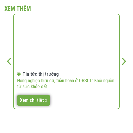
XEM THÊM
Tin tức thị trường
T
Nông nghiệp hữu cơ, tuần hoàn ở ĐBSCL: Khởi nguồn
Nông
từ sức khỏe đất
Xem chi tiết »
Xem